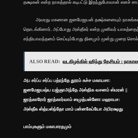
தக்ஷகன் என்ற நாகத்தால் கடிபட்டு இறந்துபோவான் எனச் சாபமிட
அவரது மகனான ஜனமேஜயன் தக்ஷ்கனையும் நாகங்களையும
தொடங்கினார். அப்போது அஸ்தீகர் என்ற முனிவர் யாகத்தைத
சந்தியாவந்தனம் செய்யும்போது தினமும் மூன்று முறை சொல
ALSO READ:
வடகிழக்கில் ஹிந்து தேசியம் : நாகால
அப சர்ப்ப சர்ப்ப பத்ரந்தே தூரம் கச்ச மகாயசா:
ஜனமேஜயஷ்ய யஜ்ஞாஅந்தே அஸ்திக வசனம் ஸ்மரன் ||
ஜரத்காரோர் ஜரத்கார்வாம் ஸமுத்பன்னோ மஹாயச:
அஸ்தீக ஸ்த்யஸ்ந்தோ மாம் பன்னகேப்யோ அபிரக்ஷது
பாம்புகளும் மகாபாரதமும்