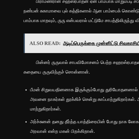
பிராமணரான சஹஸ்ரபாதன் ஏன் பாம்பாக மாறும்படி சபிக்க
நண்பன் சுகாமாவை புல் கத்திகளால் ஆன பாம்பைக் கொண்டு
பாம்பாக மாறவும், ருரு என்பவரால் மட்டுமே சாபத்திலிருந்து வி
ALSO READ:
ஆடிப்பெருக்கை முன்னிட்டு சிவகாசிய
பின்னர் ருருவால் சாபவிமோசனம் பெற்ற சஹரஸ்ரபாதன் ஜனம
கதையை ருருவிற்குச் சொன்னான்.
பீமன் சிறுவயதினனாக இருக்கும்போது துரியோதனனால் வி
அவனை நாகர்கள் தூக்கிச் சென்று காப்பாற்றுகிறார்கள
மாற்றுகிறார்கள்.
அர்ச்சுனன் தனது தீர்த்த யாத்திரையின் போது நாக லோ
அரவான் என்ற மகன் பிறக்கிறான்.