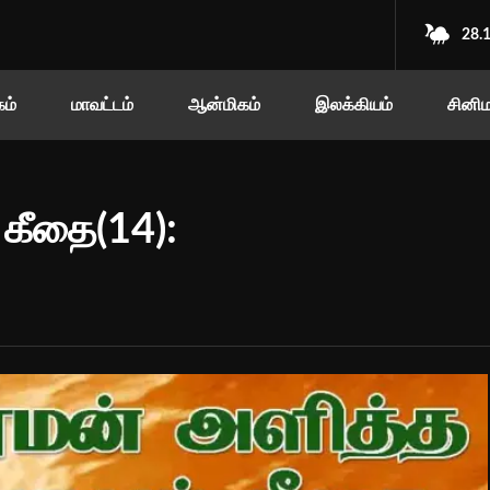
28.
ம்
மாவட்டம்
ஆன்மிகம்
இலக்கியம்
சினி
கீதை(14):