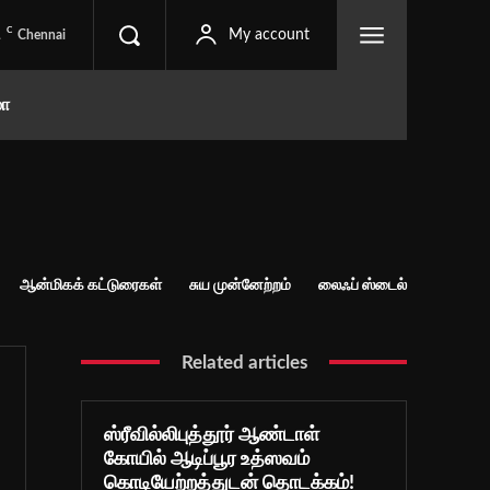
C
1
My account
Chennai
மா
ஆன்மிகக் கட்டுரைகள்
சுய முன்னேற்றம்
லைஃப் ஸ்டைல்
Related articles
ஸ்ரீவில்லிபுத்தூர் ஆண்டாள்
கோயில் ஆடிப்பூர உத்ஸவம்
கொடியேற்றத்துடன் தொடக்கம்!