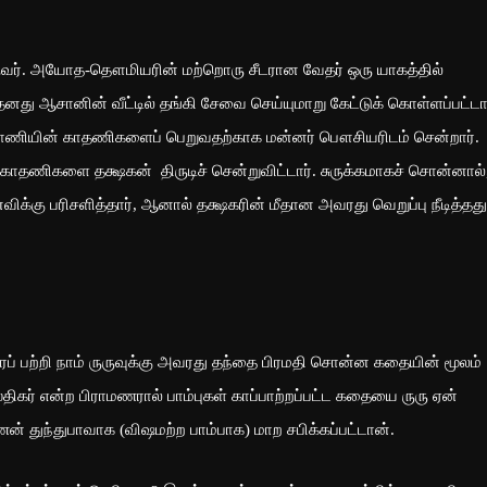
். அயோத-தௌமியரின் மற்றொரு சீடரான வேதர் ஒரு யாகத்தில்
னது ஆசானின் வீட்டில் தங்கி சேவை செய்யுமாறு கேட்டுக் கொள்ளப்பட்டார
ராணியின் காதணிகளைப் பெறுவதற்காக மன்னர் பௌசியரிடம் சென்றார்.
தக் காதணிகளை தக்ஷகன் திருடிச் சென்றுவிட்டார். சுருக்கமாகச் சொன்னால்
்கு பரிசளித்தார், ஆனால் தக்ஷகரின் மீதான அவரது வெறுப்பு நீடித்தது
 பற்றி நாம் ருருவுக்கு அவரது தந்தை பிரமதி சொன்ன கதையின் மூலம்
கர் என்ற பிராமணரால் பாம்புகள் காப்பாற்றப்பட்ட கதையை ருரு ஏன்
் துந்துபாவாக (விஷமற்ற பாம்பாக) மாற சபிக்கப்பட்டான்.