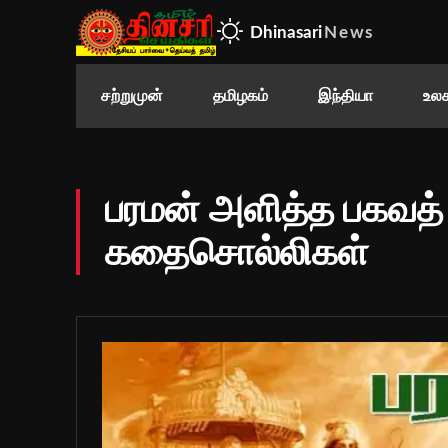
Dhinasari
News
சற்றுமுன்
தமிழகம்
இந்தியா
உலக
பரமன் அளித்த பகவத் 
கதைசொல்லிகள்