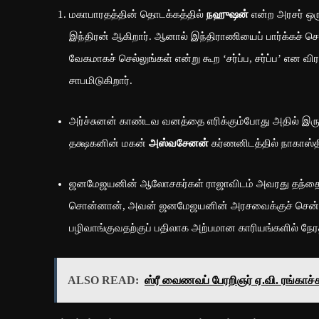
மகாபாரதத்தின் தொடக்கத்தில்
நஹுஷன்
என்ற அரசர் ஒர
இந்திரன் ஆகிறார். ஆனால் இந்திராணியைப் பார்க்கச் செல
வேகமாகச் செல்லுங்கள் என்று கூற ‘சர்ப்ப, சர்ப்ப’ என
சாபமிடுகிறார்.
அர்ச்சுனன் காண்டவ வனத்தை எரிக்கும்போது அதில் இருந
தக்ஷகனின் மகன்
அஸ்வசேனன்
கர்ணனிடத்தில் நாகாஸ்த
ஜனமேஜயனின் ஆலோசகர்கள் ராஜாவிடம் அவரது தந்தையி
சொன்னான், அவன் ஜனமேஜயனின் அரசவைக்குச் சென்று,
பழிவாங்குவதற்குப் பதிலாக அற்பமான காரியங்களில் நேர
ALSO READ:
ஸ்ரீ வைணவப் பேரறிஞர் ஏ.வி. ரங்காச்ச