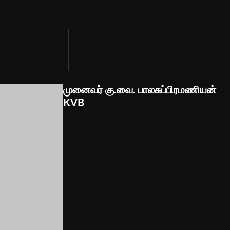
முனைவர் கு.வை. பாலசுப்பிரமணியன்
KVB