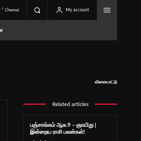
C
9
My account
Chennai
மா
விளையாட்டு
Related articles
பஞ்சாங்கம் ஆக.9 – ஞாயிறு |
இன்றைய ராசி பலன்கள்!