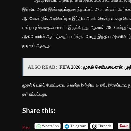
ஆஸ்திரேலிய அணி நாளை இந்த டெஸ்டை வெல்வதற்குபெரிய 
இந்திய அணி இன்னமும்குறைந்தபட்சம் 275 ரன் கள் சேர்க்க
ஆடவேண்டும். அடிலெய்டில் இந்திய அணி சென்ற முறை வ
என்றபழங்கதையெல்லாம் இருக்கிறது. ஆனால் 7000 ரன்னுக்கு
ஆகியோரின் ஆட்டத்தைப் பார்க்கும்போது இந்திய அணிவெற
முடிவும் ஆனது.
ALSO READ:
FIFA 2026: முதல் செமிஃபைனல்; முத
முதல் டெஸ்ட் போட்டியை வென்ற இந்திய அணி, இரண்டாவது போட
தள்ளப்பட்டது.
Share this:
WhatsApp
Telegram
Threads
Post