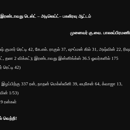
ரண்டாவது டெஸ்ட் – அடிலெய்ட்– பகலிரவு ஆட்டம்
முனைவர் கு.வை. பாலசுப்பிரமண
 குமார் ரெட்டி 42, கே.எல். ராகுல் 37, ஷுப்மன் கில் 31, அஷ்வின் 22, ரிஷ
லண்ட், தலா 2 விக்கட்); இரண்டாவது இன்னிங்க்ஸ் 36.5 ஓவர்களில் 175
ர் ரெட்டி 42)
இழப்பிற்கு 337 ரன், நாதன் மெக்ஸ்வீனி 39, லபுசேன் 64, க்வாஜா 13,
்வின் 1/53)
19 ரன்கள்
் வெற்றி!