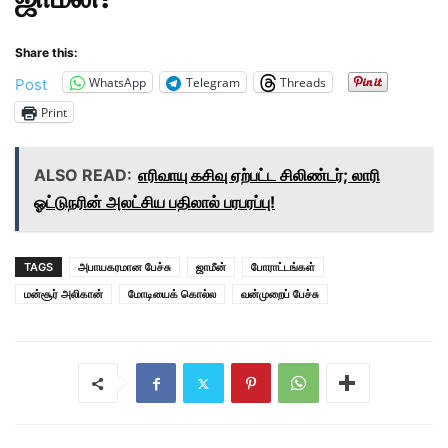
Share this:
WhatsApp
Telegram
Threads
Post
Print
ALSO READ:
எரிவாயு கசிவு ஏற்பட்ட சிலிண்டர்; லாரி
ஓட்டுநரின் அலட்சிய பதிலால் பரபரப்பு!
TAGS
அபாயகரமான பேச்சு
ஜாமீன்
போராட்டங்கள்
மன்சூர் அலிகான்
மோடியைக் கொல்ல
வன்முறைப் பேச்சு