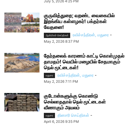
July 5, 2026 4:25 PM
குருவித்துறை; வறண்ட வைகையில்
இறங்கிய கள்ளழகர்! பக்தர்கள்
வேதனை!
ரவிச்சந்திரன், மதுரை
-
ஆன்மிகச் செய்திகள்
May 2, 2026 8:37 PM
தேர்தலைக் காரணம் காட்டி கொள்முதல்
தாமதம்! வெயில் மழையில் சேதமாகும்
நெல் மூட்டைகள்!
ரவிச்சந்திரன், மதுரை
-
மதுரை
May 2, 2026 7:11 PM
குடோன்களுக்கு கொண்டு
செல்லாததால் நெல் மூட்டைகள்
வீணாகும் அவலம்
தினசரி செய்திகள்
-
மதுரை
April 6, 2026 9:35 PM