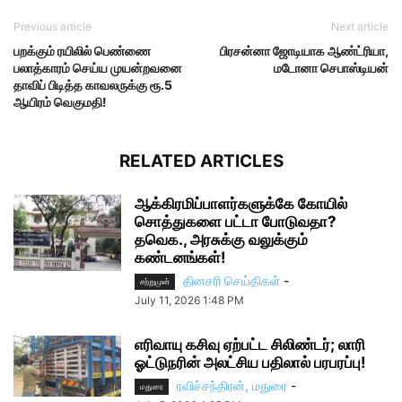
Previous article
Next article
பறக்கும் ரயிலில் பெண்ணை
பிரசன்னா ஜோடியாக ஆண்ட்ரியா,
பலாத்காரம் செய்ய முயன்றவனை
மடோனா செபாஸ்டியன்
தாவிப் பிடித்த காவலருக்கு ரூ.5
ஆயிரம் வெகுமதி!
RELATED ARTICLES
ஆக்கிரமிப்பாளர்களுக்கே கோயில்
சொத்துகளை பட்டா போடுவதா?
தவெக., அரசுக்கு வலுக்கும்
கண்டனங்கள்!
தினசரி செய்திகள்
-
சற்றுமுன்
July 11, 2026 1:48 PM
எரிவாயு கசிவு ஏற்பட்ட சிலிண்டர்; லாரி
ஓட்டுநரின் அலட்சிய பதிலால் பரபரப்பு!
ரவிச்சந்திரன், மதுரை
-
மதுரை