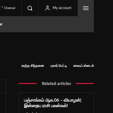
C
3
My account
Chennai
மா
உரத்த சிந்தனை
புகார் பெட்டி
லைஃப் ஸ்டைல்
Related articles
பஞ்சாங்கம் ஆக.06 – வியாழன்|
இன்றைய ராசி பலன்கள்!