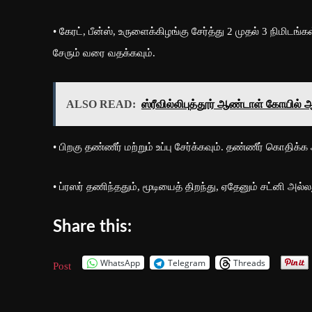
• கேரட், பீன்ஸ், உருளைக்கிழங்கு சேர்த்து 2 முதல் 3 நிமிட
சேரும் வரை வதக்கவும்.
ALSO READ:
ஸ்ரீவில்லிபுத்தூர் ஆண்டாள் கோயில்
• பிறகு தண்ணீர் மற்றும் உப்பு சேர்க்கவும். தண்ணீர் கொதிக்
• ப்ரஸர் தணிந்ததும், மூடியைத் திறந்து, ஏதேனும் சட்னி அல்
Share this:
WhatsApp
Telegram
Threads
Post