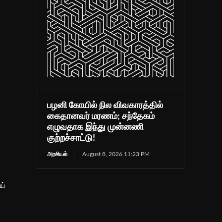
பழனி கோயில் நில விவகாரத்தில்
கைதானவர் மரணம்; சந்தேகம்
எழுவதாக இந்து முன்னணி
குற்றச்சாட்டு!
அரசியல்
August 8, 2026 11:23 PM
ய்