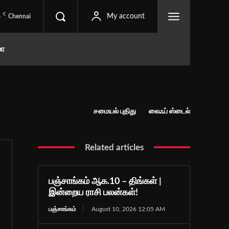
C
4
My account
Chennai
மா
சமையல் புதிது
லைஃப் ஸ்டைல்
Related articles
பஞ்சாங்கம் ஆக.10 – திங்கள் |
இன்றைய ராசி பலன்கள்!
பஞ்சாங்கம்
August 10, 2026 12:05 AM