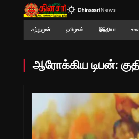
Dhinasari
News
சற்றுமுன்
தமிழகம்
இந்தியா
உலக
ஆரோக்கிய டிபன்: குதி