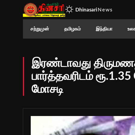
Dhinasari
News
சற்றுமுன்
தமிழகம்
இந்தியா
உலக
இரண்டாவது திருமணத
பார்த்தவரிடம் ரூ.1.
மோசடி