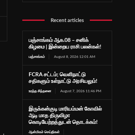
Recent articles
பஞ்சாங்கம் ஆக.08 – சனிக்
கிழமை | இன்றைய ராசி பலன்கள்!
பஞ்சாங்கம்
August 8, 2026 12:01 AM
FCRA சட்டம்; வெளிநாட்டு
சதிகளும் உள்நாட்டு அரசியலும்!
உரத்த சிந்தனை
August 7, 2026 11:46 PM
இருக்கன்குடி மாரியம்மன் கோவில்
ஆடி மாத திருவிழா
கொடியேற்றத்துடன் தொடக்கம்!
ஆன்மிகச் செய்திகள்