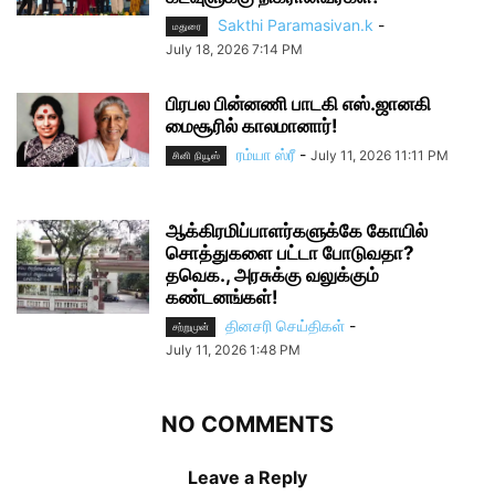
Sakthi Paramasivan.k
-
மதுரை
July 18, 2026 7:14 PM
பிரபல பின்னணி பாடகி எஸ்.ஜானகி
மைசூரில் காலமானார்!
ரம்யா ஸ்ரீ
-
July 11, 2026 11:11 PM
சினி நியூஸ்
ஆக்கிரமிப்பாளர்களுக்கே கோயில்
சொத்துகளை பட்டா போடுவதா?
தவெக., அரசுக்கு வலுக்கும்
கண்டனங்கள்!
தினசரி செய்திகள்
-
சற்றுமுன்
July 11, 2026 1:48 PM
NO COMMENTS
Leave a Reply