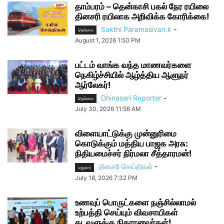
தாம்பரம் – தென்காசி பகல் நேர ரயிலை
தினசரி ரயிலாக அறிவிக்க கோரிக்கை!
Sakthi Paramasivan.k
-
நெல்லை
August 1, 2026 1:50 PM
பட்டம் வாங்க வந்த மாணவர்களை
நெகிழ்ச்சியில் ஆழ்த்திய ஆளுநர்
ஆர்லேகர்!
Dhinasari Reporter
-
நெல்லை
July 30, 2026 11:56 AM
விளையாட்டுக்கு முன்னுரிமை
கொடுக்கும் மத்திய பாஜக அரசு:
நிதியமைச்சர் நிர்மலா சீத்தாரமன்!
தினசரி செய்திகள்
-
மதுரை
July 18, 2026 7:32 PM
உணவுப் பொருட்களை நஞ்சில்லாமல்
உற்பத்தி செய்யும் விவசாயிகள்
கடவுளுக்கு நிகரானவர்கள்!