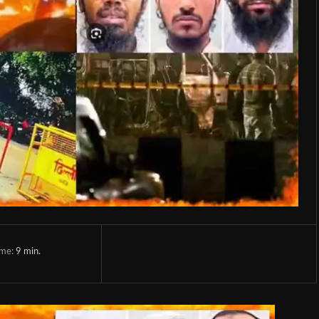
ime:
9
min.