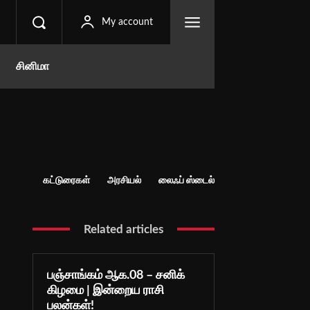
My account
சினிமா
கட்டுரைகள்
அரசியல்
லைஃப் ஸ்டைல்
Related articles
பஞ்சாங்கம் ஆக.08 – சனிக்
கிழமை | இன்றைய ராசி
பலன்கள்!