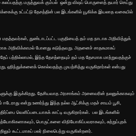
ும் கலப்பதற்கு மருத்துவக் கும்பல் ஒன்று விஷப் பொருளைத் தயார் செய்து
பிக்கைக்கு உட்பட்டு தேசத்தின் பல இடங்களில் யூகிக்க இயலாத வகையில்
.
தத்தவர்கள், துண்டாடப்பட்ட பகுதியைத் தம் மத நாடாக அறிவித்துக்
சமாக அறிவிக்காமல் போனது கடுந்தவறு. அதனைச் சாதகமாகப்
தேப் பற்றில்லாமல், இந்த தேசத்தையும் தம் மத தேசமாக மாற்றுவதற்குச்
ெற்று, ஹிந்துக்களைக் கொல்வதற்கு முயற்சித்து வருகிறார்கள் என்பது
்களுக்கு இருக்கிறது. தேசியவாத அரசாங்கம் அனைவரின் நலனுக்காகவும்
் ஈடேராது என்று உணர்ந்து இந்த நல்ல ஆட்சிக்கு மதச் சாயம் பூசி,
எதிர்ப்பை வெளிப்படையாகக் காட்டி வருகிறார்கள். பல இடங்களில்
ோகிகளாகவும், பொருட்களை விநியோகிப்பவராகவும், சுற்றுப்புறக்
லும் கூட்டமாகப் பலர் நிலைபெற்று வருகின்றனர்.