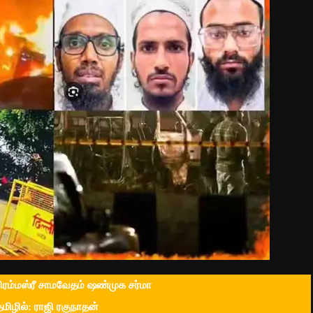
பிரம்மஸ்ரீ சாமவேதம் ஷண்முக சர்மா
தமிழில்: ராஜி ரகுநாதன்