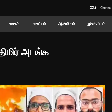
C
32.9
Chennai
உலகம்
மாவட்டம்
ஆன்மிகம்
இலக்கியம்
திமிர் அடங்க