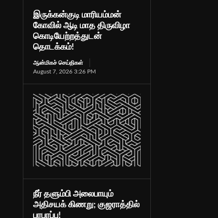
இருக்கன்குடி மாரியம்மன்
கோவில் ஆடி மாத திருவிழா
கொடியேற்றத்துடன்
தொடக்கம்!
ஆன்மிகச் செய்திகள்
August 7, 2026 3:26 PM
நீர் தளும்பி அலைபாயும்
அதிசயக் கிணறு; குஜராத்தில்
பரபரப்பு!