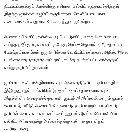
நியாயப்படுத்தும் போக்கிற்கு எதிராக முஸ்லிம் சமுதாயத்திற்குள்
இருந்து குரல்கள் எழும்பி வருகின்றன. வெளிப்படையான
கண்டனங்கள் வலுவாக மேலெழுந்து வருகின்றன.
அண்மையில் சிட்டிசன்ஸ் ஃபார் பெட்டர்னிட்டி என்ற அமைப்பைச்
சார்ந்த நஜீப் ஜங் , எஸ் ஒய் குரேஷி, லெப் – ஜெனரல் ஜமீர் உதின் ஷா
போன்ற பிரபலங்கள் ஒரு அறிக்கை வெளியிட்டுள்ளனர். அதில், ‘இந்த
பயங்கரவாத தாக்குதல் நம் நாட்டின் மீது நடத்தப்பட்ட தாக்குதல்’
என்று குறிப்பிட்டுள்ளனர்.
ஜும்மா மசூதியின் இமாமாகவும் அனைத்திந்திய மஜ்லீஸ் – இ –
இத்தேஹாதுல் முஸ்லிமின் (ஏ ஐ எம் ஐ எம்) தலைவராகவும்
இருக்கின்ற அசாதுதீன் ஓவைசி, ஜமாத் இ இஸ்லாமி மற்றும் ஜமாத்
உலாமா இ ஹிந்த் அமைப்பின் தலைவர்களும் மற்றும் பலரும் உமர்
நபியின் செயலை கண்டனம் செய்ததுடன் அவர் காணொளியில்
பதிவிட்டுள்ள கருத்து இஸ்லாத்துக்கு எதிரானது என்றும்
கூறியுள்ளனர்.