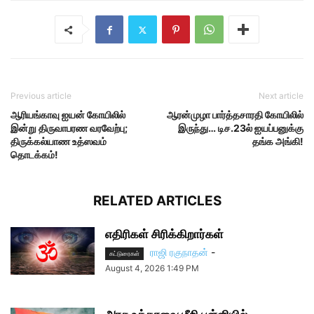
Previous article
Next article
ஆரியங்காவு ஐயன் கோயிலில்
ஆரன்முழா பார்த்தசாரதி கோயிலில்
இன்று திருவாபரண வரவேற்பு;
இருந்து… டிச.23ல் ஐயப்பனுக்கு
திருக்கல்யாண உத்ஸவம்
தங்க அங்கி!
தொடக்கம்!
RELATED ARTICLES
எதிரிகள் சிரிக்கிறார்கள்
ராஜி ரகுநாதன்
-
கட்டுரைகள்
August 4, 2026 1:49 PM