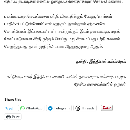
எதிர்ப்பு நடவடிக்கைகளில் ஒன்றுபட்டுள்ளதாகவும்’ சொல்லி உள்ளார்.
பயங்கரவாத செயல்களை பற்றி விவாதிக்கும் போது, ‘நாங்கள்
பாதிக்கப்பட்டுள்ளோம்’ என்பதற்கும் ‘நான்தான் ஏற்கனவே
சொன்னேன் இல்லையா’ என்ற கூற்றுக்கும் இடம் தரலாகாது. மதக்
கோட்பாடுகளை சீர்திருத்தம் செய்து மறு சீரமைப்பது பற்றி கவனம்
செலுத்துவது தான் முதிர்ச்சியான அணுகுமுறை ஆகும்.
நன்றி : இந்தியன் எக்ஸ்பிரஸ்
கட்டுரையாளர் இந்தியா பவுண்டேசனின் தலைவராக உள்ளார். பாஜக
தேசிய தலைவர்களில் ஒருவர்
Share this:
WhatsApp
Telegram
Threads
Post
Print