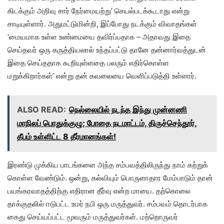
கிடக்கும் அறிவு சார் நேர்மையற்று’ செயல்படக்கூடாது என்று
சாடியுள்ளார். அதுமட்டுமின்றி, இப்போது நடக்கும் விவாதங்கள்
‘மையமாக உள்ள உண்மையை தவிர்ப்பதாக – அதாவது இதை
செய்தவர் ஒரு கருத்தியலால் உந்தப்பட்டு தானே தன்னார்வத்துடன்
இதை செய்ததாக கூறியுள்ளதை பலரும் எதிர்கொள்ள
மறுக்கிறார்கள்’ என்று தன் கவலையை வெளிப்படுத்தி உள்ளார்.
ALSO READ:
நெல்லையில் நடந்த இந்து முன்னணி
மாநிலப் பொதுக்குழு; போதை நடமாட்டம், திருச்செந்தூர்,
தீபம் உள்ளிட்ட 8 தீர்மானங்கள்!
இரண்டு முக்கிய பாடங்களை அந்த சம்பவத்திலிருந்து நாம் கற்றுக்
கொள்ள வேண்டும். ஒன்று, கல்வியும் பொருளாதார மேம்பாடும் தான்
பயங்கரவாதத்திற்கு எதிரான தீர்வு என்ற மாயை. தற்கொலை
தாக்குதலில் ஈடுபட்ட உமர் நபி ஒரு மருத்துவர். சம்பவம் தொடர்பாக
கைது செய்யப்பட்ட மூவரும் மருத்துவர்கள். மற்றொருவர்