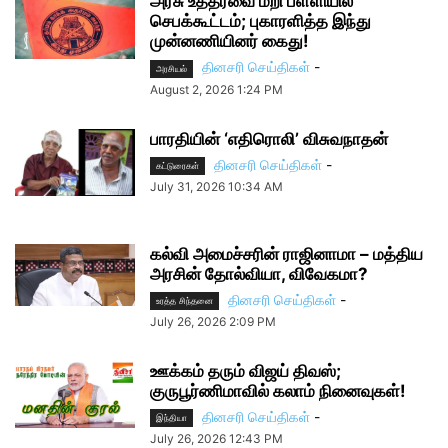
அரசு உத்தரவை மீறி பள்ளியில்
செபக்கூட்டம்; புகாரளித்த இந்து
முன்னணியினர் கைது!
தினசரி செய்திகள்
-
அரசியல்
August 2, 2026 1:24 PM
பாரதியின் ‘எதிரொலி’ விசுவநாதன்
தினசரி செய்திகள்
-
கட்டுரைகள்
July 31, 2026 10:34 AM
கல்வி அமைச்சரின் ராஜினாமா – மத்திய
அரசின் தோல்வியா, விவேகமா?
தினசரி செய்திகள்
-
உரத்த சிந்தனை
July 26, 2026 2:09 PM
ஊக்கம் தரும் விஜய் திவஸ்;
குருபூர்ணிமாவில் கலாம் நினைவுகள்!
தினசரி செய்திகள்
-
இந்தியா
July 26, 2026 12:43 PM