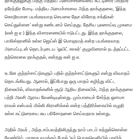
தாக்குதலுக்கு பிறகு மத்திய அமைச்சரவையை கூட்டினார் பிரதமர்
நரேந்திர மோடி. மத்திய அமைச்சரவை அந்த தாக்குதலை, ‘இந்த
கொடூரமான பயங்கரவாத செயலை தேச விரோத சக்திகள்
செய்துள்ளன’ என்று கண்டனம் செய்தது. தேசிய புலனாய்வு முகமை
(என் ஐ ஏ ) இந்த விசாரணையில் ஈடுபட்டது. இந்த தாக்குதலை,
பாகிஸ்தானில் உள்ள ஜெய்ஸ் இ மொஹமத் என்ற பயங்கரவாத
அமைப்புடன் தொடர்புடைய ‘ஒயிட் காலர்’ குழுவினரால் நடத்தப்பட்ட
தற்கொலை தாக்குதல், என்றது என் ஐ ஏ.
உடனே குற்றச்சாட்டுகளும் பதில் குற்றச்சாட்டுகளும் என்று விவாதம்
தொடங்கியது. ஆனால், இப்போது ஒரு மாதம் கழிந்து விட்ட
நிலையில், விவாதங்களில் சூடு ஆறிய நிலையில், அந்த தாக்குதலை
பற்றி அலசி ஆராய வேண்டியுள்ளது. மும்பாயைச் சேர்ந்த ஒசாமா
ராவல் என்பவர் மில்லி கிரானிக்கல் என்ற பத்திரிக்கையில் எழுதி
உள்ள கட்டுரையை சுய பரிசோதனை செய்வதாக உள்ளது.
அதில் அவர் , அந்த சம்பவத்திலிருந்து நாம் பாடம் கற்றுக்கொள்ள
வேண்டும். மாறாக வழக்கம் போல் ‘நம் பொதுவெளியில் பரவிக்