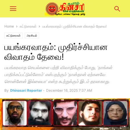
Home
கட்டுரைகள்
பயங்கரவாதம்: முதிர்ச்சியான விவாதம் தேவை!
கட்டுரைகள்
அரசியல்
பயங்கரவாதம்: முதிர்ச்சியான
விவாதம் தேவை!
பயங்கரவாத செயல்களை பற்றி விவாதிக்கும் போது, 'நாங்கள்
பாதிக்கப்பட்டுள்ளோம்' என்பதற்கும் 'நான்தான் ஏற்கனவே
சொன்னேன் இல்லையா' என்ற கூற்றுக்கும் இடம் தரலாகாது.
By
Dhinasari Reporter
-
December 16, 2025 7:37 AM