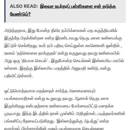
ALSO READ:
இலவச உயர்தரப் பள்ளிகளை ஏன் தடுக்க
வேண்டும்?
அடுத்ததாக, இது போன்ற தீவிர நம்பிக்கைகள் மத கருத்தியலில்
இருந்தே பிறக்கின்றன என்ற இரண்டாவது நெருடலான உண்மைக்கு
இட்டுச் செல்கிறது. உமர் நபி பதிவு செய்துள்ள காணொளி ஒன்றில் ,
உலகம் ‘தற்கொலை தாக்குதல்’ என்று கருதுவது தவறு உண்மையில்
அது ஒரு ‘தியாக செயல்’ . இதுபோன்ற செயல்கள் இஸ்லாமிய மரபில்
உள்ளன. இதற்கு இஸ்லாமிய மதத்தில் அனுமதி உண்டு, என்று
பதிவிட்டுள்ளார்.
ஒட்டுமொத்தமாக மதத்தைச் சார்ந்த அனைவரையும்
பயங்கரவாதிகள் என்று கூறுவது தவறு. ஆனால் நெருடலாக
இருக்கிறது என்பதற்காக உண்மையை போர்வையிட்டு மறைக்க
முடியாது. இந்த இடத்தில் தான் முஸ்லிம் அறிஞர்கள், படித்தவர்களின்
பங்களிப்பு தேவைப்படுகிறது. ‘இஸ்லாத்துக்கு ஆபத்து’ என்ற
ஏமாற்றுப் பிரச்சாரத்தின் மூலம் பயங்கரவாத செயல்களை