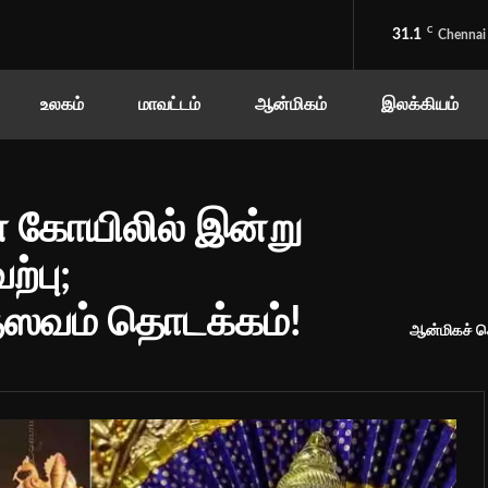
C
31.1
Chennai
உலகம்
மாவட்டம்
ஆன்மிகம்
இலக்கியம்
 கோயிலில் இன்று
்பு;
்ஸவம் தொடக்கம்!
ஆன்மிகச் ச