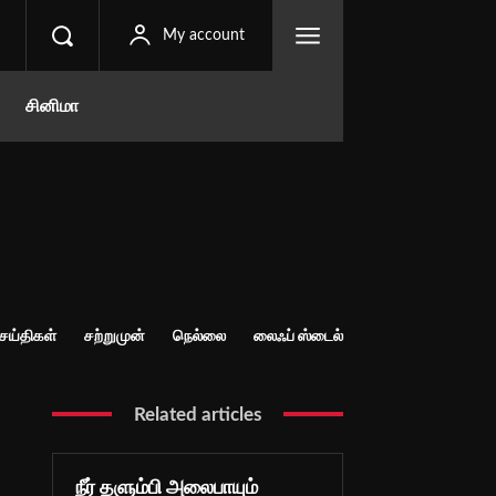
My account
சினிமா
ெய்திகள்
சற்றுமுன்
நெல்லை
லைஃப் ஸ்டைல்
Related articles
நீர் தளும்பி அலைபாயும்