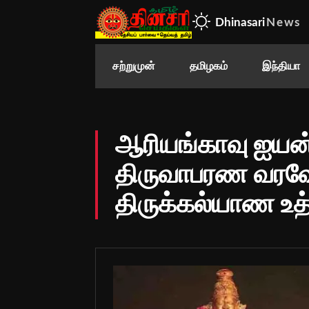
Dhinasari
News
சற்றுமுன்
தமிழகம்
இந்தியா
ஆரியங்காவு ஐயன்
திருவாபரண வரவேற
திருக்கல்யாண உத