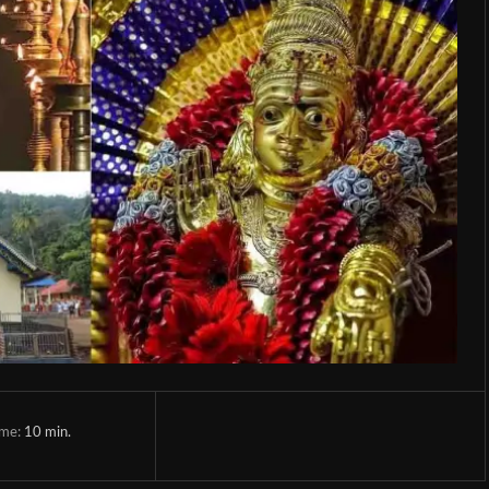
ime:
10
min.