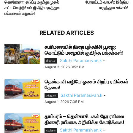
கொரோனா: தடுப்பு மருந்து முதல்
போராட்டம் வாபஸ்: இந்திய
கட்ட வெற்றி! எம் ஜி ஆர் மருத்துவ
மருத்துவ சங்கம்!
பல்கலைக் கழகம்!
RELATED ARTICLES
சபரிமலையில் நிறை புத்தரிசி பூஜை:
கொட்டும் மழையில் குவிந்த பக்தர்கள்!
Sakthi Paramasivan.k
-
இந்தியா
August 3, 2026 3:52 PM
தென்காசி வழியே ஓணம் சிறப்பு ரயில்கள்
தேவை!
Sakthi Paramasivan.k
-
சற்றுமுன்
August 1, 2026 7:05 PM
தாம்பரம் – தென்காசி பகல் நேர ரயிலை
தினசரி ரயிலாக அறிவிக்க கோரிக்கை!
Sakthi Paramasivan.k
-
நெல்லை