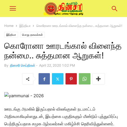
Home
இந்தியா
கொரோனா ஊரடங்கால் விளைந்த நன்மை.. சுத்தமான ஆறுகள்!
இந்தியா
பொது தகவல்கள்
கொரோனா ஊரடங்கால் விளைந்த
நன்மை.. சுத்தமான ஆறுகள்!
By
தினசரி செய்திகள்
-
April 22, 2020 1:02 PM
ஊரடங்கு அமலில் இருப்பதால் விலங்குகள் நடமாட்டம்
அதிகமாகியுள்ளதுடன், இயற்கை பகுதிகளும் மீண்டும் புத்துயிர்ப்பு
பெற்றிருப்பதாக சமூக ஆர்வலர்கள் மகிழ்ச்சி தெரிவித்துள்ளனர்.