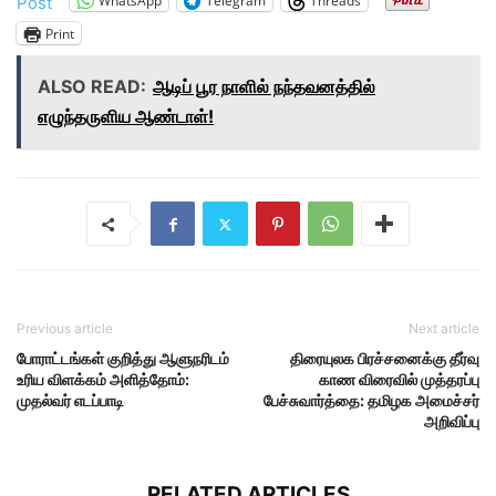
WhatsApp
Telegram
Threads
Post
Print
ALSO READ:
ஆடிப் பூர நாளில் நந்தவனத்தில்
எழுந்தருளிய ஆண்டாள்!
Previous article
Next article
போராட்டங்கள் குறித்து ஆளுநரிடம்
திரையுலக பிரச்சனைக்கு தீர்வு
உரிய விளக்கம் அளித்தோம்:
காண விரைவில் முத்தரப்பு
முதல்வர் எடப்பாடி
பேச்சுவார்த்தை: தமிழக அமைச்சர்
அறிவிப்பு
RELATED ARTICLES