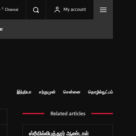
C
6
My account
Chennai
மா
இந்தியா
சற்றுமுன்
சென்னை
தொழில்நுட்பம்
Related articles
ஸ்ரீவில்லிபுத்தூர் ஆண்டாள்