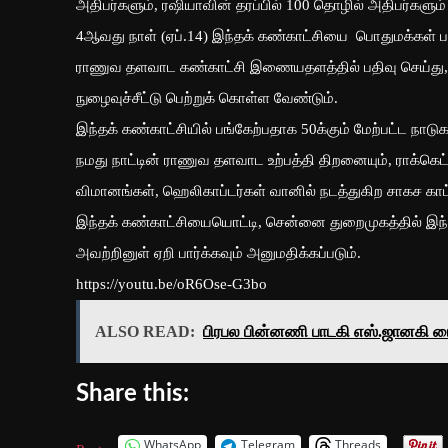
அதிபர்களும், ரஷியாவின் தரப்பில் 100 தொழில் அதிபர்களும்
4ஆவது நாள் (ஏப்.14) இந்தக் கண்காட்சியை பொதுமக்கள் 
ராணுவ தளவாட கண்காட்சி இணையதளத்தில் பதிவு செய்து, 
நுழைவுச்சீட்டு பெற்றுக் கொள்ள வேண்டும்.
இந்தக் கண்காட்சியில் பங்கேற்பதாக 50க்கும் மேற்பட்ட நாடு
நமது நாட்டின் ராணுவ தளவாட உற்பத்தி திறனையும், ராக்கெட
விமானங்கள், ஹெலிகாப்டர்கள் வானில் நடத்துகிற சாகச காட்ச
இந்தக் கண்காட்சியையொட்டி, சென்னை துறைமுகத்தில் இந்திய க
அவற்றினுள் ஏறி பார்க்கவும் அனுமதிக்கப்படும்.
https://youtu.be/oR6Ose-G3bo
ALSO READ:
பிரபல பின்னணி பாடகி எஸ்.ஜானகி ம
Share this:
WhatsApp
Telegram
Threads