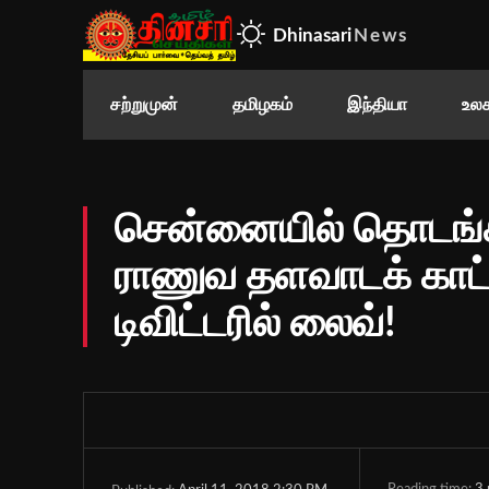
Dhinasari
News
சற்றுமுன்
தமிழகம்
இந்தியா
உலக
சென்னையில் தொடங்க
ராணுவ தளவாடக் காட்சி:
டிவிட்டரில் லைவ்!