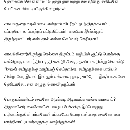
தெளிவாக சொன்னால் “அடித்து துவைத்து கல் எறிந்து சனியனே
போ” என விரட்டி யிருக்கின்றார்கள்
காவல்துறை வரவில்லை என்றால் விபரீதம் நடந்திருக்கலாம் ,
எப்படியோ காப்பாற்றப் பட்டுவிட்டார்!! வைகோ இன்ன்னும்
திருந்தமாட்டார் என்பதால் என்ன செய்வார் தெரியுமா?
காவல்கிணறிலிருந்து நெல்லை திரும்பும் வழியில் சூட்டு பொத்தை
என்றொரு வனாந்திர பகுதி உண்டு! அங்கு தனியாக நின்று கொண்டு
“இவன் தமிழருக்கு ஊழியஞ் செய்தானே, தமிழருக்காக பாடுபடு
கின்றானே, இவன் இன்னும் எவ்வளவு நாளு உயிரோட இருப்பாண்ணே
தெரியாதே.. என அழுது கொண்டிருப்பார்
பொதுமக்களிடம் வைகோ அடிக்கடி அடிவாங்க என்ன காரணம்?
திமுகவினர் வைகோவின் பழைய பேச்சுக்கு இப்பொழுது
பழிவாங்குகின்றார்களோ? எப்படியோ மோடி என்பதை வைகோ என
மாற்றிகாட்டியவர்களுக்கு வாழ்த்துக்கள்!