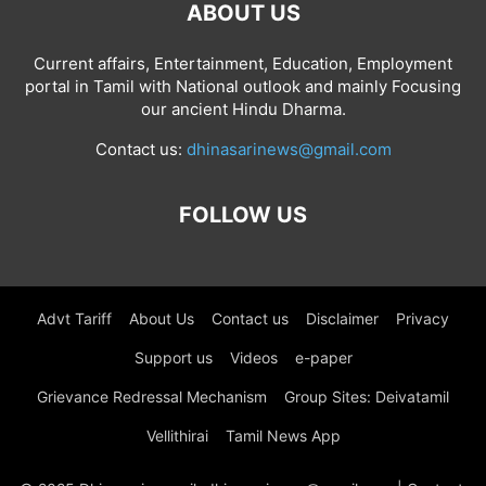
ABOUT US
Current affairs, Entertainment, Education, Employment
portal in Tamil with National outlook and mainly Focusing
our ancient Hindu Dharma.
Contact us:
dhinasarinews@gmail.com
FOLLOW US
Advt Tariff
About Us
Contact us
Disclaimer
Privacy
Support us
Videos
e-paper
Grievance Redressal Mechanism
Group Sites: Deivatamil
Vellithirai
Tamil News App