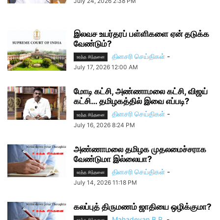
July 24, 2026 2:38 PM
இலவச உயர்தரப் பள்ளிகளை ஏன் தடுக்க
வேண்டும்?
தினசரி செய்திகள்
-
உரத்த சிந்தனை
July 17, 2026 12:00 AM
மோடி கட்சி, அண்ணாமலை கட்சி, விஜய்
கட்சி… தமிழகத்தில் இவை எப்படி?
தினசரி செய்திகள்
-
உரத்த சிந்தனை
July 16, 2026 8:24 PM
அண்ணாமலை தமிழக முதலமைச்சராக
வேண்டுமா இல்லையா?
தினசரி செய்திகள்
-
உரத்த சிந்தனை
July 14, 2026 11:18 PM
கலப்புத் திருமணம் ஜாதியை ஒழிக்குமா?
Mahadevan B.R.
-
உரத்த சிந்தனை