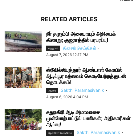
RELATED ARTICLES
நீர் தளும்பி அலைபாயும் அதிசயக்
கிணறு; குஜராத்தில் பரபரப்பு!
தினசரி செய்திகள்
-
சற்றுமுன்
August 7, 2026 12:17 PM
ஸ்ரீவில்லிபுத்தூர் ஆண்டாள் கோயில்
ஆடிப்பூர உத்ஸவம் கொடியேற்றத்துடன்
தொடக்கம்!
Sakthi Paramasivan.k
-
மதுரை
August 6, 2026 4:04 PM
சதுரகிரி ஆடி அமாவாசை
முன்னேற்பாட்டுப் பணிகள்; அதிகாரிகள்
ஆய்வு!
Sakthi Paramasivan.k
-
ஆன்மிகச் செய்திகள்