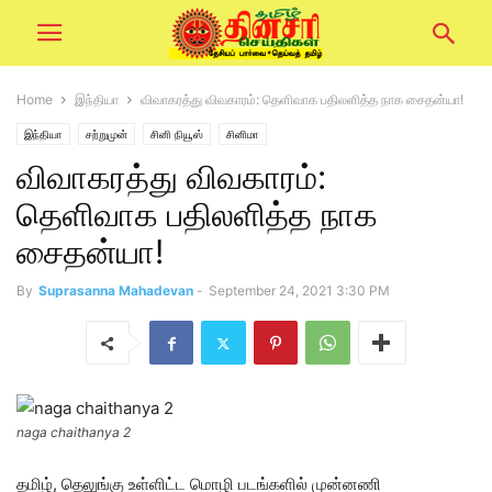
Home
இந்தியா
விவாகரத்து விவகாரம்: தெளிவாக பதிலளித்த நாக சைதன்யா!
இந்தியா
சற்றுமுன்
சினி நியூஸ்
சினிமா
விவாகரத்து விவகாரம்:
தெளிவாக பதிலளித்த நாக
சைதன்யா!
By
Suprasanna Mahadevan
-
September 24, 2021 3:30 PM
naga chaithanya 2
தமிழ், தெலுங்கு உள்ளிட்ட மொழி படங்களில் முன்னணி