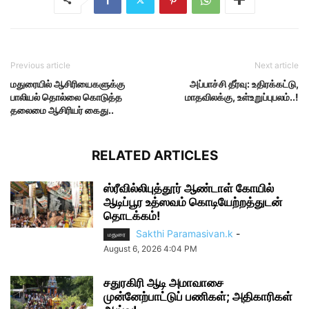
Previous article
Next article
மதுரையில் ஆசிரியைகளுக்கு
அப்பாச்சி தீர்வு: உதிரக்கட்டு,
பாலியல் தொல்லை கொடுத்த
மாதவிலக்கு, உள்உறுப்புபலம்..!
தலைமை ஆசிரியர் கைது..
RELATED ARTICLES
ஸ்ரீவில்லிபுத்தூர் ஆண்டாள் கோயில்
ஆடிப்பூர உத்ஸவம் கொடியேற்றத்துடன்
தொடக்கம்!
Sakthi Paramasivan.k
-
மதுரை
August 6, 2026 4:04 PM
சதுரகிரி ஆடி அமாவாசை
முன்னேற்பாட்டுப் பணிகள்; அதிகாரிகள்