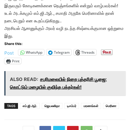
இருவரும் கோடிகணக்கான நெஞ்சங்களில் என்றும் வாழ்பவர்கள்!
உடல் அடக்கமும் எம்.ஜி.ஆர்., சமாதி அருகே மெரினாவில் தான்
நடைபெறும் என கூறப்படுகிறது..
அரசியல் ஆசானுக்கும் அவர் வழி நடந்த சிஷ்யைக்குமான ஒற்றுமை
இது.
Share this:
WhatsApp
Telegram
Threads
Post
Print
ALSO READ:
சபரிமலையில் நிறை புத்தரிசி பூஜை:
கொட்டும் மழையில் குவிந்த பக்தர்கள்!
TAGS
எம்.ஜி.ஆர்.
ஜெயலலிதா
டிசம்பர்
மரணங்கள்
மெரினா