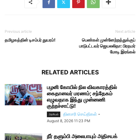
Previous article
Next article
தமிழகத்தின் டிசம்பர் துயரம்!
பெண்கள் முன்னேற்றத்துக்குப்
பாடுபட்டவர் ஜெயலலிதா: பிரதமர்
மோடி இரங்கல்
RELATED ARTICLES
பழனி கோயில் நில விவகாரத்தில்
கைதானவர் மரணம்; சந்தேகம்
எழுவதாக இந்து முன்னணி
குற்றச்சாட்டு!
தினசரி செய்திகள்
-
அரசியல்
August 8, 2026 11:23 PM
நீர் தளும்பி அலைபாயும் அதிசயக்