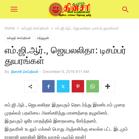
Home
உள்ளூர் செய்திகள்
எம்.ஜி.ஆர்., ஜெயலலிதா: டிசம்பர் துயரங்கள்
உள்ளூர் செய்திகள்
சற்றுமுன்
எம்.ஜி.ஆர்., ஜெயலலிதா: டிசம்பர்
துயரங்கள்
By
தினசரி செய்திகள்
-
December 6, 2016 9:11 AM
எம்.ஜி.ஆர்., ஜெயலலிதா இருவரும் தொடர்ந்து இரண்டாம் முறை
முதல்வர் பதவியை அலங்கரித்து மரணத்தை தழுவினர்.
இருவரும் ஒரே மாதத்தில் இறைவனடி சேர்ந்தனர்.
இருவரின் உடலும் மக்கள் பொது அஞ்சலிக்கு வைக்க பட்ட இடமும்
ராஜாஜி ஹாலின் இதே வாசல் படியில் தான்!