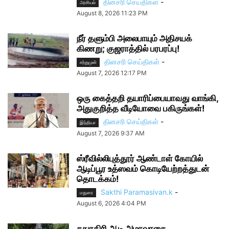
தினசரி செய்திகள்
-
அரசியல்
August 8, 2026 11:23 PM
நீர் தளும்பி அலைபாயும் அதிசயக்
கிணறு; குஜராத்தில் பரபரப்பு!
தினசரி செய்திகள்
-
சற்றுமுன்
August 7, 2026 12:17 PM
ஒரு கைத்தறி தயாரிப்பையாவது வாங்கி,
அதுகுறித்த வீடியோவை பகிருங்கள்!
தினசரி செய்திகள்
-
இந்தியா
August 7, 2026 9:37 AM
ஸ்ரீவில்லிபுத்தூர் ஆண்டாள் கோயில்
ஆடிப்பூர உத்ஸவம் கொடியேற்றத்துடன்
தொடக்கம்!
Sakthi Paramasivan.k
-
மதுரை
August 6, 2026 4:04 PM
சதுரகிரி ஆடி அமாவாசை