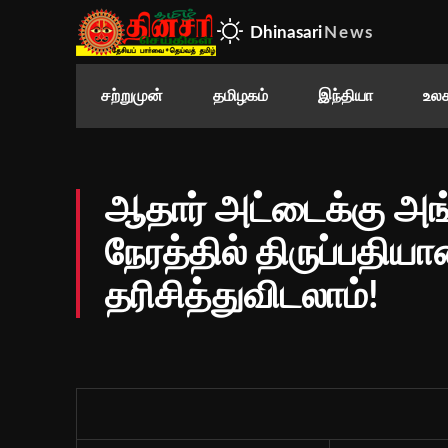
Dhinasari
News
சற்றுமுன்
தமிழகம்
இந்தியா
உலக
ஆதார் அட்டைக்கு அங்
நேரத்தில் திருப்பதி
தரிசித்துவிடலாம்!