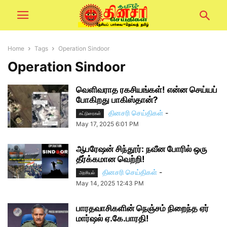
Home
Tags
Operation Sindoor
Operation Sindoor
வெளிவராத ரகசியங்கள்! என்ன செய்யப்
போகிறது பாகிஸ்தான்?
தினசரி செய்திகள்
-
கட்டுரைகள்
May 17, 2025 6:01 PM
ஆபரேஷன் சிந்தூர்: நவீன போரில் ஒரு
தீர்க்கமான வெற்றி!
தினசரி செய்திகள்
-
அரசியல்
May 14, 2025 12:43 PM
பாரதவாசிகளின் நெஞ்சம் நிறைந்த ஏர்
மார்ஷல் ஏ.கே.பாரதி!