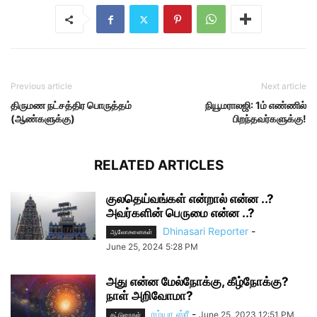
Previous article
Next article
திருமண நட்சத்திர பொருத்தம்
நியூமராலஜி: 1ம் எண்ணில்
(ஆண்களுக்கு)
பிறந்தவர்களுக்கு!
RELATED ARTICLES
குலதெய்வங்கள் என்றால் என்ன ..?
அவர்களின் பெருமை என்ன ..?
Dhinasari Reporter
-
ஆலோசனைகள்
June 25, 2024 5:28 PM
அது என்ன மேல்நோக்கு, கீழ்நோக்கு?
நாள் அறிவோமா?
ரம்யா ஸ்ரீ
-
June 25, 2023 12:51 PM
கட்டுரைகள்