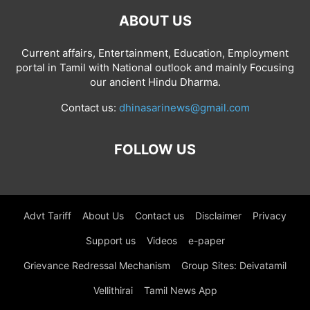
ABOUT US
Current affairs, Entertainment, Education, Employment
portal in Tamil with National outlook and mainly Focusing
our ancient Hindu Dharma.
Contact us:
dhinasarinews@gmail.com
FOLLOW US
Advt Tariff
About Us
Contact us
Disclaimer
Privacy
Support us
Videos
e-paper
Grievance Redressal Mechanism
Group Sites: Deivatamil
Vellithirai
Tamil News App