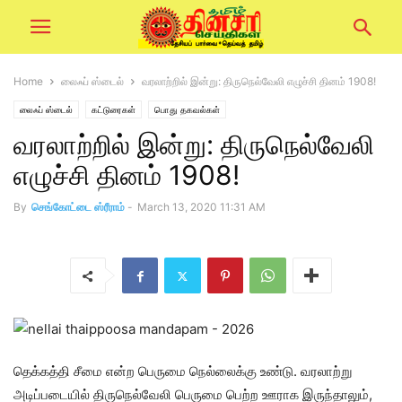
Home
லைஃப் ஸ்டைல்
வரலாற்றில் இன்று: திருநெல்வேலி எழுச்சி தினம் 1908!
லைஃப் ஸ்டைல்
கட்டுரைகள்
பொது தகவல்கள்
வரலாற்றில் இன்று: திருநெல்வேலி
எழுச்சி தினம் 1908!
By
செங்கோட்டை ஸ்ரீராம்
-
March 13, 2020 11:31 AM
தெக்கத்தி சீமை என்ற பெருமை நெல்லைக்கு உண்டு. வரலாற்று
அடிப்படையில் திருநெல்வேலி பெருமை பெற்ற ஊராக இருந்தாலும்,