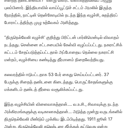
சிறைத் தண்டனையா?” என்று கோர்ட் வளாகத்திலேயே அழுது
புலம்பினார். இந்தியாவில் வாய்ப்பூட்டுச் சட்டம் அமலில் இருந்த
நேரத்தில், நாட்டின் தென்கோடியில் நடந்த இந்த எழுச்சி, சுதந்திரப்
போராட்டத்திற்கு முழு உத்வேகம் அளித்தது.
“திருநெல்வேலி எழுச்சி’ குறித்து பிரிட்டன் பார்லிமென்டில் விவாதம்
நடந்தது. சென்னை சட்டசபையில் கேள்வி எழுப்பப்பட்டது. நகராட்சிக்
கட்டடம் சேதப்படுத்தப்பட்டதால் அப்போதைய நெல்லை நகராட்சி
மன்றம், எழுச்சியை கண்டித்து தீர்மானம் நிறைவேற்றியது.
கலவரத்தில் ஈடுபட்டதாக 53 பேர் கைது செய்யப்பட்டனர். 37
பேருக்கு சிறைத் தண்டனை கிடைத்தது. பொருட்சேதங்களுக்கு
மக்களிடம் தண்டத் தீர்வை வசூலிக்கப்பட்டது.
இந்த எழுச்சியின் விளைவாகத்தான்…. வ.உ.சி., சிவாவுக்கு நடந்த
அக்கிரமங்களுக்கு வடிகாலாகத்தான்… அடுத்த மூன்று வருடங்களில்
திருநெல்வேலி மீண்டும் முக்கிய இடம்பிடித்தது. 1911 ஜூன் 17
அன்று, திருநெல்வேலி கலெக்டரை தீர்த்துக் கட்டுவது என்று