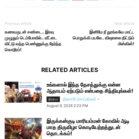
Previous article
Next article
கணவருடன் சண்டை.. இரவு
இனிமே நீ தூங்கவே மாட்ட
முழுதும் டெம்போவில்.. வீட்டை
பொறுக்கி பயலே.. விஷாலை திட்டும்
விட்டு வந்த பெண்ணுக்கு நேர்ந்த
மிஸ்கின்!
கொடூரம்!
RELATED ARTICLES
உங்களால் இந்த தேசத்துக்கு என்ன
ஆதாயம் ஏற்படும் என்பதை சிந்தியுங்கள்!
தினசரி செய்திகள்
-
இந்தியா
August 9, 2026 2:23 PM
இருக்கன்குடி மாரியம்மன் கோவில் ஆடி
மாத திருவிழா கொடியேற்றத்துடன்
தொடக்கம்!