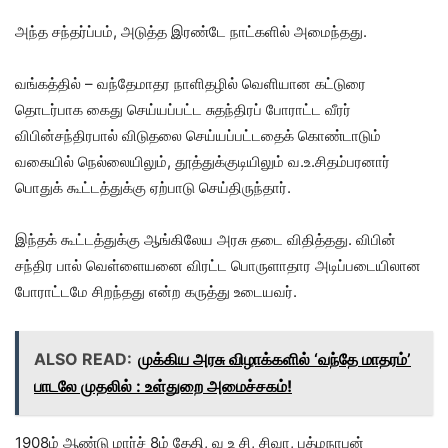
அந்த சந்தர்ப்பம், அடுத்த இரண்டே நாட்களில் அமைந்தது.
வங்கத்தில் – வந்தேமாதர நாளிதழில் வெளியான கட்டுரை
தொடர்பாக கைது செய்யப்பட்ட சுதந்திரப் போராட்ட வீரர்
விபின்சந்திரபால் விடுதலை செய்யப்பட்டதைக் கொண்டாடும்
வகையில் நெல்லையிலும், தூத்துக்குடியிலும் வ.உ.சிதம்பரனார்
பொதுக் கூட்டத்துக்கு ஏற்பாடு செய்திருந்தார்.
இந்தக் கூட்டத்துக்கு ஆங்கிலேய அரசு தடை விதித்தது. விபின்
சந்திர பால் வெள்ளையனை விரட்ட பொருளாதார அடிப்படையிலான
போராட்டமே சிறந்தது என்ற கருத்து உடையவர்.
ALSO READ:
முக்கிய அரசு விழாக்களில் ‘வந்தே மாதரம்’
பாடலே முதலில் : உள்துறை அமைச்சகம்!
1908ம் ஆண்டு மார்ச் 8ம் தேதி, வ உ சி, சிவா, பத்மநாபன்