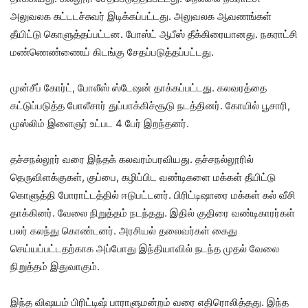
அலுவலக கட்டடச்சுவர் இடிக்கப்பட்டது. அலுவலக ஆவணங்கள்
தீயிட்டு கொளுத்தப்பட்டன. போஸ்ட் ஆபீஸ் தீக்கிரையானது. நகராட்சி
மண்ணெண்ணைய் கிடங்கு சேதப்படுத்தப்பட்டது.
முன்சீப் கோர்ட், போலீஸ் ஸ்டேஷன் தாக்கப்பட்டது. கலவரத்தை
கட்டுப்படுத்த போலீசார் துப்பாக்கிச்சூடு நடத்தினர். கோயில் பூசாரி,
முஸ்லிம் இளைஞர் உட்பட 4 பேர் இறந்தனர்.
தச்சநல்லூர் வரை இந்தக் கலவரம்பரவியது. தச்சநல்லூரில்
தெருவிளக்குகள், குப்பை, கழிப்பிட வண்டிகளை மக்கள் தீயிட்டு
கொளுத்தி போராட்டத்தில் ஈடுபட்டனர். பிரிட்டிஷாரை மக்கள் கல் வீசி
தாக்கினர். வேலை நிறுத்தம் நடந்தது. இதில் குதிரை வண்டிகாரர்கள்
பலர் கலந்து கொண்டனர். அரசியல் தலைவர்கள் கைது
செய்யப்பட்டதற்காக அப்போது இந்தியாவில் நடந்த முதல் வேலை
நிறுத்தம் இதுவாகும்.
இந்த விஷயம் பிரிட்டிஷ் பாராளுமன்றம் வரை எதிரொலித்தது. இந்த