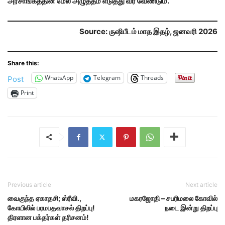
அரசாங்கத்தின் மேல் அழுத்தம் எடுத்து வர வேண்டும்.
Source: ருஷிபீடம் மாத இதழ், ஜனவரி 2026
Share this:
WhatsApp
Telegram
Threads
Post
Print
Previous article
Next article
வைகுந்த ஏகாதசி; ஸ்ரீவி.,
மகரஜோதி – சபரிமலை கோவில்
கோயிலில் பரமபதவாசல் திறப்பு!
நடை இன்று திறப்பு
திரளான பக்தர்கள் தரிசனம்!