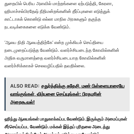
துறையில் பெரிய அளவில் மாற்றங்களை ஏற்படுத்தி, கேரளா,
ஹிமாச்சல்பிரதேஷ் நீதிமன்றங்களின் தீர்ப்புகளை எடுத்துக்
காட்டாகக் கொண்டு எல்லா மாநில அரசுகளும் தகுந்த
நடவடிக்கைகளை எடுக்க வேண்டும்.
‘ஆலய நிதி ஆலயத்திற்கே’ என்ற முக்கியச் செய்தியை
நடைமுறைப்படுத்த வேண்டும். வளர்ச்சியடைந்த கோவில்களின்
அதிக வருமானத்தை வளர்ச்சியடையாத கோவில்களின்
வளர்ச்சிக்காகச் செலவழிப்பதில் தவறில்லை.
ALSO READ:
சதுர்த்திக்கு சுதேசி, மண் பிள்ளையாரையே
வாங்குங்கள், விற்பனை செய்யுங்கள்: பிரதமரின்
அறைகூவல்!
ஹிந்து ஆலயங்கள் பாதுகாக்கப்படவேண்டும். இருக்கும் அமைப்புகள்
சீர்செய்யப்பட வேண்டும். மக்கள் இந்தப் புரிதலை அடைத்து