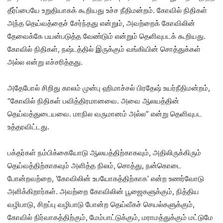
தீர்ப்பையே உறுதியாகக் கூறியது உச்ச நீதிமன்றம். கோவில் நிதிகள்
அந்த தெய்வத்தைச் சேர்ந்தது என்றும், அவற்றைக் கோவிலின்
தேவைக்கே பயன்படுத்த வேண்டும் என்றும் தெளிவுபடக் கூறியது.
கோவில் நிதிகள், நஷ்டத்தில் இருக்கும் வங்கியின் சொத்துக்கள்
அல்ல என்று எச்சரித்தது.
அதேபோல் சிறிது காலம் முன்பு ஹிமாச்சல் பிரதேஷ் உயர்நீதிமன்றம்,
“கோவில் நிதிகள் பவித்திரமானவை. அவை ஆலயத்தின்
தெய்வத்துடையவை. மாநில வருமானம் அல்ல” என்று தெளிவுபட
உத்தரவிட்டது.
பக்தர்கள் நம்பிக்கையோடு ஆலயத்திற்காகவும், அதிலிருக்கிரும்
தெய்வத்திற்காகவும் அளித்த நிலம், சொத்து, நன்கொடை
போன்றவற்றை, ‘கோவிலின் உபயோகத்திற்காக’ என்ற உணர்வோடு
அளிக்கிறார்கள். அவற்றை கோவிலின் பூஜைகளுக்கும், நித்திய
வழிபாடு, சிறப்பு வழிபாடு போன்ற தெய்வீகச் செயல்களுக்கும்,
கோவில் நிர்வாகத்திற்கும், மேம்பாட்டுக்கும், மராமத்துக்கும் மட்டுமே