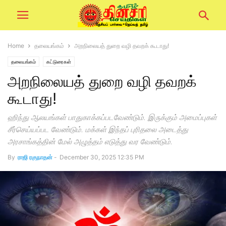
Home
தலையங்கம்
அறநிலையத் துறை வழி தவறக் கூடாது!
தலையங்கம்
கட்டுரைகள்
அறநிலையத் துறை வழி தவறக்
கூடாது!
ஹிந்து ஆலயங்கள் பாதுகாக்கப்படவேண்டும். இருக்கும் அமைப்புகள்
சீர்செய்யப்பட வேண்டும். மக்கள் இந்தப் புரிதலை அடைத்து
அரசாங்கத்தின் மேல் அழுத்தம் எடுத்து வர வேண்டும்.
By
ராஜி ரகுநாதன்
-
December 30, 2025 12:35 PM