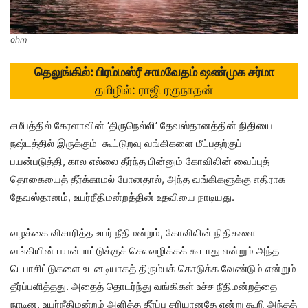
ohm
தெலுங்கில்: பிரம்மஸ்ரீ சாமவேதம் ஷண்முக சர்மா
தமிழில்: ராஜி ரகுநாதன்
சமீபத்தில் கேரளாவின் ‘திருநெல்லி’ தேவஸ்தானத்தின் நிதியை
நஷ்டத்தில் இருக்கும் கூட்டுறவு வங்கிகளை மீட்பதற்குப்
பயன்படுத்தி, கால எல்லை தீர்ந்த பின்னும் கோவிலின் வைப்புத்
தொகையைத் தீர்க்காமல் போனதால், அந்த வங்கிகளுக்கு எதிராக
தேவஸ்தானம், உயர்நீதிமன்றத்தின் உதவியை நாடியது.
வழக்கை விசாரித்த உயர் நீதிமன்றம், கோவிலின் நிதிகளை
வங்கியின் பயன்பாட்டுக்குச் செலவழிக்கக் கூடாது என்றும் அந்த
டெபாசிட்டுகளை உடனடியாகத் திரும்பக் கொடுக்க வேண்டும் என்றும்
தீர்ப்பளித்தது. அதைத் தொடர்ந்து வங்கிகள் உச்ச நீதிமன்றத்தை
நாடின. உயர்நீதிமன்றம் அளித்த தீர்ப்பு சரியானதே என்று கூறி அந்தத்