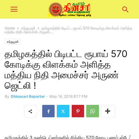
Home
சற்றுமுன்
தமிழகத்தில் பிடிபட்ட ரூபாய் 570 கோடிக்கு விளக்கம் அளித்த
மத்திய நிதி அமைச்சர் அருண்...
சற்றுமுன்
தமிழகத்தில் பிடிபட்ட ரூபாய் 570
கோடிக்கு விளக்கம் அளித்த
மத்திய நிதி அமைச்சர் அருண்
ஜெட்லி !
By
Dhinasari Reporter
-
May 16, 2016 8:17 PM
தமிழகத்தில் 3 கண்டெய்னர்களில் சிக்கிய 570 கோடி பணம் ஸ்டேட்