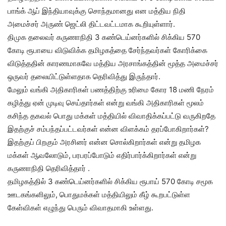
பாங்க் ஆப் இந்தியாவுக்கு சொந்தமானது என மத்திய நிதி
அமைச்சர் அருண் ஜெட்லி திட்டவட்டமாக கூறியுள்ளார்.
திமுக தலைவர் கருணாநிதி 3 கண்டெய்னர்களில் சிக்கிய 570
கோடி ரூபாயை விடுவிக்க தமிழகத்தை சேர்ந்தவர்கள் கோரிக்கை
விடுத்ததின் காரணமாகவே மத்திய அரசாங்கத்தின் மூத்த அமைச்சர்
ஒருவர் தலையிட்டுள்ளதாக தெரிவித்து இருந்தார்.
மேலும் வங்கி அதிகாரிகள் பணத்திற்கு உரிமை கோர 18 மணி நேரம்
கழித்து ஏன் முடிவு செய்தார்கள் என்று வங்கி அதிகாரிகள் மூலம்
கசிந்த தகவல் பொது மக்கள் மத்தியில் விவாதிக்கப்பட்டு வருகிறதே
இதற்குச் சம்பந்தப்பட்டவர்கள் என்ன விளக்கம் தரப்போகிறார்கள்?
இதற்குப் பிறகும் அரசினர் என்ன சொல்கிறார்கள் என்று தமிழக
மக்கள் ஆவலோடும், பரபரப்போடும் எதிர்பார்க்கிறார்கள் என்று
கருணாநிதி தெரிவித்தார் .
தமிழகத்தில் 3 கண்டெய்னர்களில் சிக்கிய ரூபாய் 570 கோடி சமூக
ஊடகங்களிலும், பொதுமக்கள் மத்தியிலும் கீழ் கூறபட்டுள்ள
கேள்விகள் எழுந்து பெரும் விவாதமாகி உள்ளது.