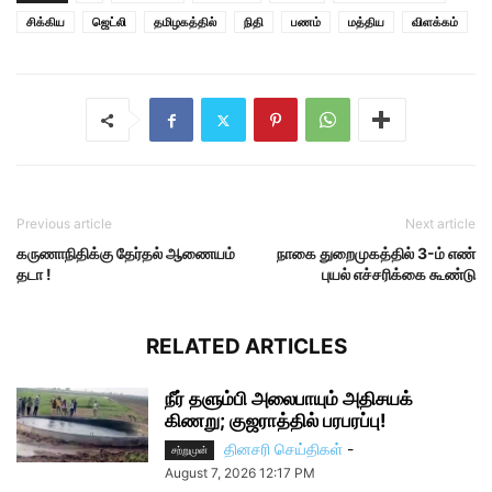
சிக்கிய
ஜெட்லி
தமிழகத்தில்
நிதி
பணம்
மத்திய
விளக்கம்
Previous article
Next article
கருணாநிதிக்கு தேர்தல் ஆணையம்
நாகை துறைமுகத்தில் 3-ம் எண்
தடா !
புயல் எச்சரிக்கை கூண்டு
RELATED ARTICLES
நீர் தளும்பி அலைபாயும் அதிசயக்
கிணறு; குஜராத்தில் பரபரப்பு!
தினசரி செய்திகள்
-
சற்றுமுன்
August 7, 2026 12:17 PM