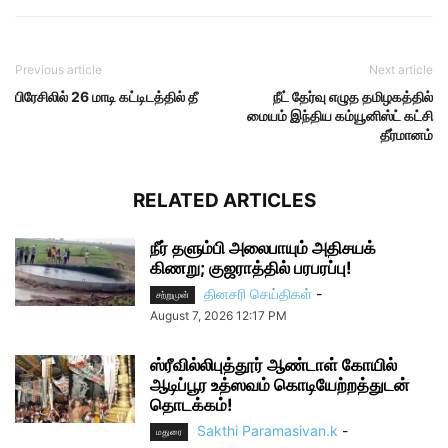
Previous article
Next article
பிரேசிலில் 26 மாடி கட்டிடத்தில் தீ
நீட் தேர்வு எழுத தமிழகத்தில்
மையம் இந்திய கம்யூனிஸ்ட் கட்சி
தீர்மானம்
RELATED ARTICLES
நீர் தளும்பி அலைபாயும் அதிசயக்
கிணறு; குஜராத்தில் பரபரப்பு!
தினசரி செய்திகள்
-
சற்றுமுன்
August 7, 2026 12:17 PM
ஸ்ரீவில்லிபுத்தூர் ஆண்டாள் கோயில்
ஆடிப்பூர உத்ஸவம் கொடியேற்றத்துடன்
தொடக்கம்!
Sakthi Paramasivan.k
-
மதுரை