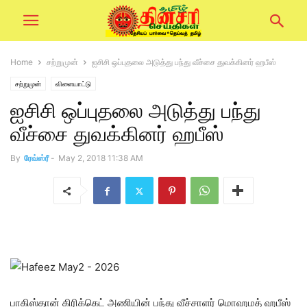
Home
சற்றுமுன்
ஐசிசி ஒப்புதலை அடுத்து பந்து வீச்சை துவக்கினர் ஹபீஸ்
சற்றுமுன்
விளையாட்டு
ஐசிசி ஒப்புதலை அடுத்து பந்து
வீச்சை துவக்கினர் ஹபீஸ்
By
ரேவ்ஸ்ரீ
-
May 2, 2018 11:38 AM
பாகிஸ்தான் கிரிக்கெட் அணியின் பந்து வீச்சாளர் மொஹமத் ஹபீஸ்